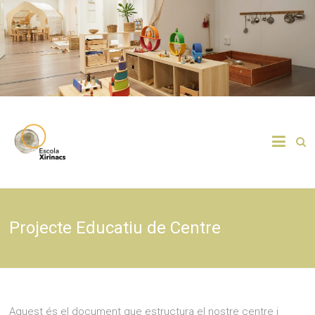
Escola pública d'infantil i primària
Escola Xirinacs
Projecte Educatiu de Centre
Aquest és el document que estructura el nostre centre i