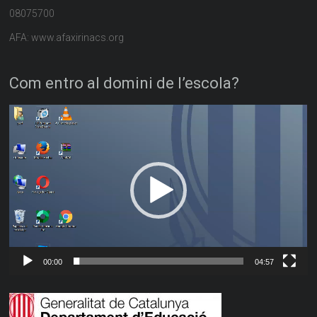
08075700
AFA: www.afaxirinacs.org
Com entro al domini de l’escola?
Reproductor
de
vídeo
00:00
04:57