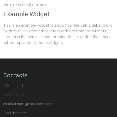
defineix la nostra mirada.
Example Widget
This is an example widget to show how the Left sidebar looks
by default. You can add custom widgets from the widgets
screen in the admin. If custom widgets are added then this
will be replaced by those widgets
Contacte
C/Entença 155
93 706 20 07
escolaxirinacs@escolaxirinacs.cat
Codi de centre: